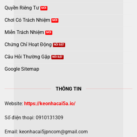
nguồn rời rạc khác.
Điểm đặc biệt là kết quả
Quyền Riêng Tư
luôn được lưu trữ trong thời gian dài, dễ
Chơi Có Trách Nhiệm
dàng truy vấn lại bất kỳ lúc nào cần thiết.
Bet thủ có thể đối chiếu số liệu giữa nhiều
Miễn Trách Nhiệm
trận để đánh giá xu hướng phong độ của
từng đội.
Chứng Chỉ Hoạt Động
Câu Hỏi Thường Gặp
Google Sitemap
THÔNG TIN
Website:
https://keonhacai5a.io/
Cập nhật kết quả bóng đá nhanh nhất tại Kèo
Nhà Cái
Số điện thoại: 0910131309
Email:
keonhacai5jpncom@gmail.com
BXH bóng đá