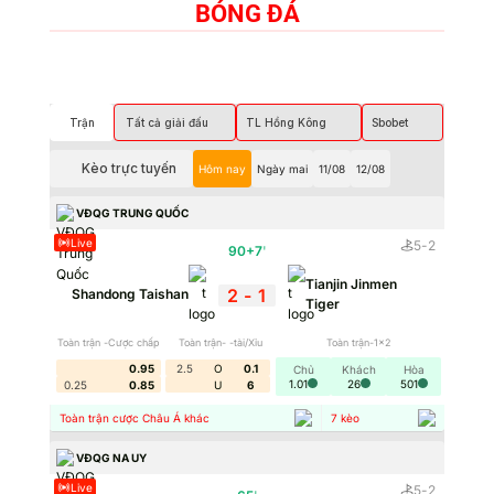
BÓNG ĐÁ
Trận
Tất cả giải đấu
TL Hồng Kông
Sbobet
Hot
Kèo trực tuyến
Hôm nay
Ngày mai
11/08
12/08
VĐQG TRUNG QUỐC
Live
5
-
2
90+7
'
Tianjin Jinmen
2
-
1
Shandong Taishan
Tiger
Toàn trận -Cược chấp
Toàn trận- -tài/Xỉu
Toàn trận-1x2
0.95
2.5
O
0.1
Chủ
Khách
Hòa
1.01
26
501
0.25
0.85
U
6
Toàn trận cược Châu Á khác
7
kèo
VĐQG NA UY
Live
5
-
2