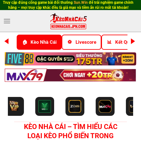
Truy cập đúng cổng game bài đổi thưởng
Sun.Win
để trải nghiệm game chính
Bỏ
hãng – mọi truy cập khác đều là giả mạo và tiềm ẩn rủi ro mất tài khoản!
qua
nội
dung
Kèo Nhà Cái
Livescore
Kết Quả Bó
KÈO NHÀ CÁI – TÌM HIỂU CÁC
LOẠI KÈO PHỔ BIẾN TRONG