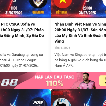
 PFC CSKA Sofia vs
Nhận Định Việt Nam Vs Sing
01h00 Ngày 31/07: Pháo
20h00 Ngày 31/07: Sức Nó
ia Gồng Mình, Sự Già Dơ
Lửa Mỹ Đình Và Binh Đoàn 
Vàng
Th8 4, 2026
fia vs Qarabag tại vòng sơ
Việt Nam vs Singapore tại lượt t
 châu Âu Europa League
ba bảng A giải vô địch bóng đá 
 01h00 ngày 31/07/2026…
Nam Á AFF…