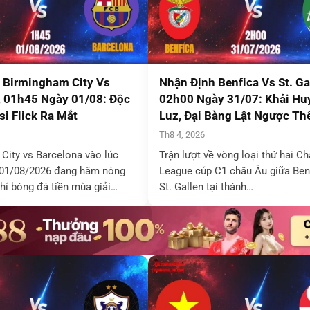
 Birmingham City Vs
Nhận Định Benfica Vs St. Ga
, 01h45 Ngày 01/08: Độc
02h00 Ngày 31/07: Khải Hu
i Flick Ra Mắt
Luz, Đại Bàng Lật Ngược Th
Th8 4, 2026
City vs Barcelona vào lúc
Trận lượt về vòng loại thứ hai 
 01/08/2026 đang hâm nóng
League cúp C1 châu Âu giữa Ben
hí bóng đá tiền mùa giải…
St. Gallen tại thánh…