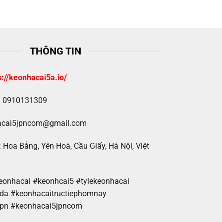
THÔNG TIN
s://keonhacai5a.io/
i: 0910131309
acai5jpncom@gmail.com
P. Hoa Bằng, Yên Hoà, Cầu Giấy, Hà Nội, Việt
eonhacai #keonhcai5 #tylekeonhacai
da #keonhacaitructiephomnay
jpn #keonhacai5jpncom