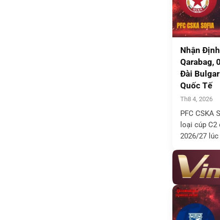
Nhận Định
Qarabag, 
Đài Bulgar
Quốc Tế
Th8 4, 2026
PFC CSKA So
loại cúp C2
2026/27 lúc