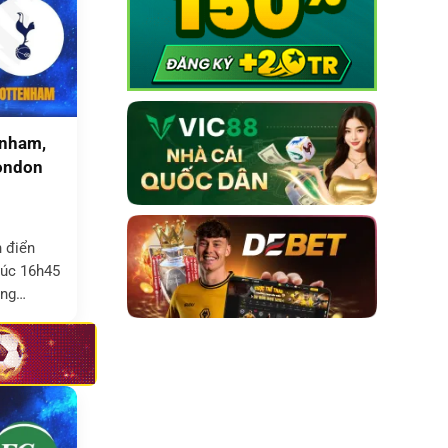
enham,
ondon
h điển
lúc 16h45
ộng…