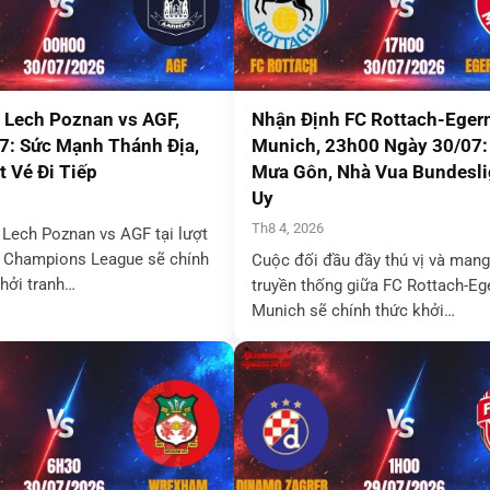
 Lech Poznan vs AGF,
Nhận Định FC Rottach-Eger
7: Sức Mạnh Thánh Địa,
Munich, 23h00 Ngày 30/07:
t Vé Đi Tiếp
Mưa Gôn, Nhà Vua Bundesli
Uy
Th8 4, 2026
u Lech Poznan vs AGF tại lượt
i Champions League sẽ chính
Cuộc đối đầu đầy thú vị và mang
hởi tranh…
truyền thống giữa FC Rottach-Eg
Munich sẽ chính thức khởi…