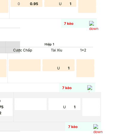
0
0.95
U
1
7
kèo
Hiệp 1
Cược Chấp
Tài Xỉu
1x2
U
1
7
kèo
9
75
U
1
2
7
kèo