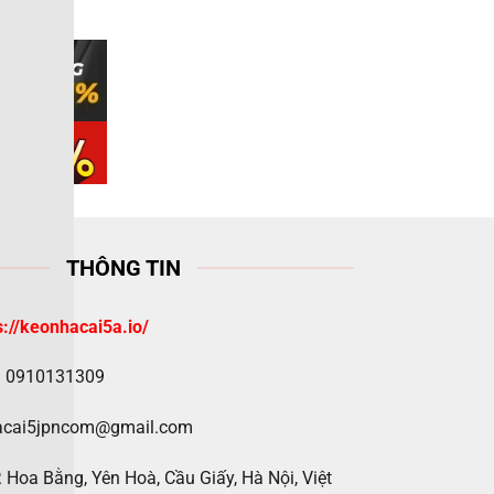
ian
THÔNG TIN
ễn ra.
 dứt
s://keonhacai5a.io/
 hâm mộ
i: 0910131309
ệu với
acai5jpncom@gmail.com
c độ
thực
P. Hoa Bằng, Yên Hoà, Cầu Giấy, Hà Nội, Việt