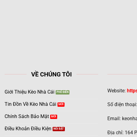
Tổng hợp chuyên mục nổi bật trên Kèo Nhà Cái
score
ăng Live score của
Kèo Nhà Cái
mang đến thông tin theo thời g
VỀ CHÚNG TÔI
hiển thị trực tiếp diễn biến quan trọng của từng trận đấu đang di
theo dõi không chỉ biết tỷ số mà còn xem được thẻ phạt, số lần
Website:
http
Giới Thiệu Kèo Nhà Cái
ùng tình huống nguy hiểm. Đây là công cụ quan trọng để fan
ận rõ nhịp độ trận thay vì phải chờ tổng hợp sau.
Tin Đồn Về Kèo Nhà Cái
Số điện thoạ
Chính Sách Bảo Mật
ra, Live score trên
Kèo Nhà Cái
hoạt động liên tục, đồng bộ dữ li
Email:
keonh
ng quốc tế như Opta và Sportradar. Điều này giúp đảm bảo mứ
Điều Khoản Điều Kiện
xác cao, tránh tình trạng chậm trễ hoặc sai sót so với diễn biến 
Địa chỉ: 164 