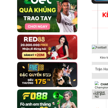
K
Kèo t
Trận Ho
CHAM
Thời gian