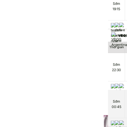
dữ liệ
Sớm
kèo, c
19:15
người 
trước 
Giớ
VĐQ
202
Thời gian
Ra đờ
thông 
Sớm
22:30
hành ổ
động. 
của hà
THỦ T
Sớm
00:45