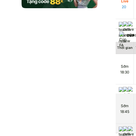
Live
20
'
CÚP 
Thời gian
Sớm
18:30
Sớm
18:45