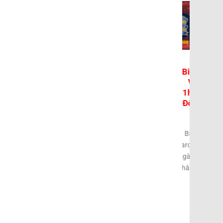
mức độ
nhờ vi
Tổn
Kèo
hận Định Chelsea
Nhận Định
Nhận 
Vs Tottenham,
Birmingham City
Vs S
Người 
6h45 Ngày 01/08:
Vs Barcelona,
02h00 
di chu
erby London Rực
01h45 Ngày 01/08:
Khải H
Lửa Trên Đất Úc
Độc Chiêu Hansi
Đại Bà
hệ thố
Flick Ra Mắt
dung s
Trận đại chiến derby
hơn.
Birmingham City vs
Trận lư
ondon kinh điển giữa
Barcelona vào lúc 01h45
thứ h
Chelsea vs Tottenham
ngày 01/08/2026 đang
League 
vào lúc 16h45 ngày...
hâm nóng bầu không
giữ
khí...