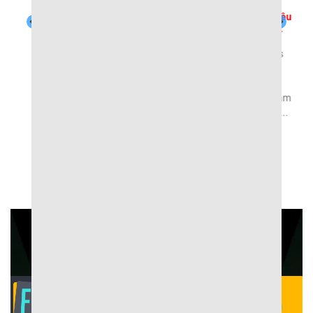
erby
Barcelona, 01h45
Ngày 31/07: Khải
 Trên
Ngày 01/08: Độc Chiêu
Huyền Tại Luz, Đại
Hiện tại, lượng truy cập hàng tháng đã vượt
Hansi Flick Ra Mắt
Bàng Lật Ngược Thế
Cờ
mốc 1,2 triệu, phản ánh rõ rệt về mức độ phổ
derby
Birmingham City vs
biến. Con số này dự kiến tiếp tục tăng mạnh
Trận lượt về vòng loại
n giữa
Barcelona vào lúc
trong năm 2026 nhờ việc mở rộng dữ liệu đa
thứ hai Champions
tenham
01h45 ngày
quốc gia.
League cúp C1 châu
gày...
01/08/2026 đang hâm
Âu giữa Benfica...
nóng bầu không khí...
Tổng hợp các danh mục có tại
chuyên trang Kèo Nhà Cái
Người dùng thường mong muốn tìm toàn bộ
dữ liệu tại một nơi thay vì phải di chuyển
qua nhiều kênh khác nhau. Chính vì thế,
Kèo
Nhà Cái
đã xây dựng hệ thống danh mục
riêng biệt, mỗi phần đáp ứng một nhu cầu
cụ thể. Nội dung sau sẽ giới thiệu chi tiết
từng danh mục nổi bật để bạn dễ hình dung
hơn.