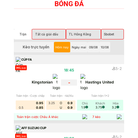
BÓNG ĐÁ
Trận
Tất cả giải đấu
TL Hồng Kông
Sbobet
Hot
Kèo trực tuyến
Hôm nay
Ngày mai
09/08
10/08
CÚP FA
Live
5
-
2
18:45
-
Kingstonian
Hastings United
Toàn trận -Cược chấp
Toàn trận- -tài/Xỉu
Toàn trận-1x2
0.95
3.25
O
0.9
Chủ
Khách
Hòa
1.9
3.75
3.2
0.5
0.85
U
0.9
Toàn trận cược Châu Á khác
7
kèo
AFF SUZUKI CUP
Live
5
-
2