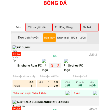
BÓNG ĐÁ
Trận
Tất cả giải đấu
TL Hồng Kông
Sbobet
Hot
Kèo trực tuyến
Hôm nay
Ngày mai
11/08
12/08
FFA CUP ÚC
Live
5
-
2
45
'
0
-
3
Brisbane Roar FC
Sydney FC
Toàn trận -Cược chấp
Toàn trận- -tài/Xỉu
Toàn trận-1x2
0.8
4.5
O
0.9
Chủ
Khách
Hòa
29
17
1.02
-0.25
1
U
0.9
Toàn trận cược Châu Á khác
7
kèo
AUSTRALIA QUEENSLAND STATE LEAGUES
Live
5
-
2