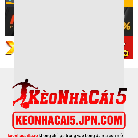
Tổng hợp chuyên mục nổi bật trên Kèo Nhà
Cái
Live score
Tính năng Live score của
Kèo Nhà Cái
mang
đến thông tin theo thời gian thực, hiển thị
trực tiếp diễn biến quan trọng của từng trận
đấu đang diễn ra. Người theo dõi không chỉ
biết tỷ số mà còn xem được thẻ phạt, số lần
dứt điểm cùng tình huống nguy hiểm. Đây là
công cụ quan trọng để fan hâm mộ cảm
keonhacai5a.io
không chỉ tập trung vào bóng đá mà còn mở