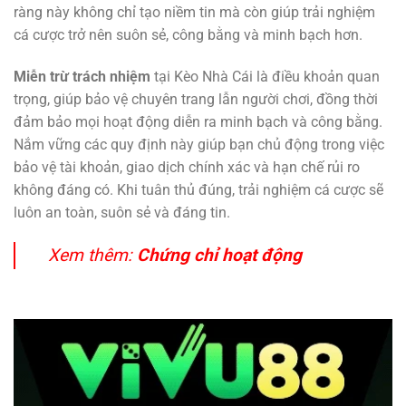
ràng này không chỉ tạo niềm tin mà còn giúp trải nghiệm
cá cược trở nên suôn sẻ, công bằng và minh bạch hơn.
Miễn trừ trách nhiệm
tại Kèo Nhà Cái là điều khoản quan
trọng, giúp bảo vệ chuyên trang lẫn người chơi, đồng thời
đảm bảo mọi hoạt động diễn ra minh bạch và công bằng.
Nắm vững các quy định này giúp bạn chủ động trong việc
bảo vệ tài khoản, giao dịch chính xác và hạn chế rủi ro
không đáng có. Khi tuân thủ đúng, trải nghiệm cá cược sẽ
luôn an toàn, suôn sẻ và đáng tin.
Xem thêm:
Chứng chỉ hoạt động