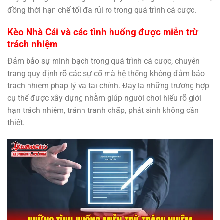
đồng thời hạn chế tối đa rủi ro trong quá trình cá cược.
Kèo Nhà Cái và các tình huống được miễn trừ
trách nhiệm
Đảm bảo sự minh bạch trong quá trình cá cược, chuyên
trang quy định rõ các sự cố mà hệ thống không đảm bảo
trách nhiệm pháp lý và tài chính. Đây là những trường hợp
cụ thể được xây dựng nhằm giúp người chơi hiểu rõ giới
hạn trách nhiệm, tránh tranh chấp, phát sinh không cần
thiết.