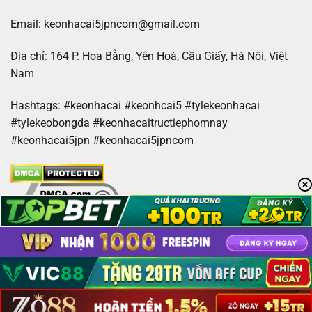
Email:
keonhacai5jpncom@gmail.com
Địa chỉ: 164 P. Hoa Bằng, Yên Hoà, Cầu Giấy, Hà Nội, Việt
Nam
Hashtags:
#keonhacai #keonhcai5 #tylekeonhacai
#tylekeobongda #keonhacaitructiephomnay
#keonhacai5jpn #keonhacai5jpncom
Copyright 2026 ©
Kèo Nhà Cái
| Bản quyền thuộc về
keonhacai5a.io | Kèo Nhà Cái - Tỷ Lệ Kèo Nhà Cái 5, Kèo Bóng Đá
Trực Tuyến Hôm Nay