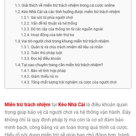
Giải thích về miễn trừ trách nhiệm trong cá cược online
Kèo Nhà Cái và các tình huống được miễn trừ trách nhiệm
Sai sót từ phía người chơi
Vấn đề kỹ thuật và hệ thống
Độ tin cậy của thông tin từ các nguồn ngoài
Hoạt động của bên thứ ba
Vai trò người chơi trong khung miễn trừ trách nhiệm
Quản lý và chịu trách nhiệm dữ liệu cá nhân
Tuân thủ pháp luật
Đọc kỹ điều khoản
Tại sao chuyên trang cần miễn trừ trách nhiệm?
Bảo vệ tính hợp pháp
Giảm thiểu rủi ro
Tăng chất lượng trải nghiệm cá cược của người chơi
Miễn trừ trách nhiệm
tại
Kèo Nhà Cái
là điều khoản quan
trọng giúp bảo vệ cả người chơi và hệ thống vận hành. Đây
không chỉ là quy định pháp lý mà còn là cơ sở đảm bảo
minh bạch, công bằng và an toàn trong quá trình cá cược.
Hiểu rõ nội dung miễn trừ sẽ giúp bạn chủ động hơn, tránh