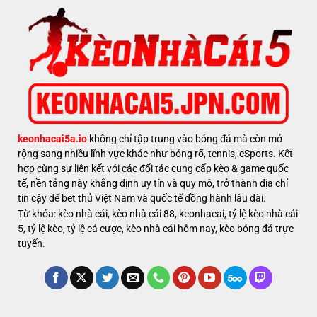
keonhacai5a.io
không chỉ tập trung vào bóng đá mà còn mở
rộng sang nhiều lĩnh vực khác như bóng rổ, tennis, eSports. Kết
hợp cùng sự liên kết với các đối tác cung cấp kèo & game quốc
tế, nền tảng này khẳng định uy tín và quy mô, trở thành địa chỉ
tin cậy để bet thủ Việt Nam và quốc tế đồng hành lâu dài.
Từ khóa: kèo nhà cái, kèo nhà cái 88, keonhacai, tỷ lệ kèo nhà cái
5, tỷ lệ kèo, tỷ lệ cá cược, kèo nhà cái hôm nay, kèo bóng đá trực
tuyến.