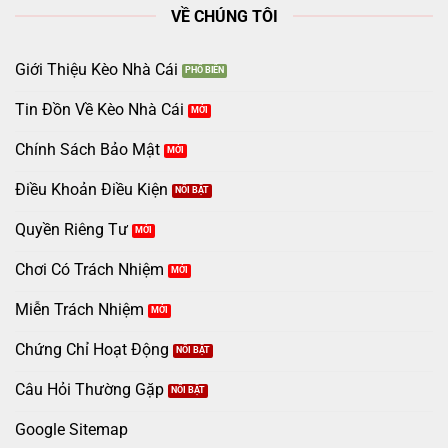
VỀ CHÚNG TÔI
Giới Thiệu Kèo Nhà Cái
Tin Đồn Về Kèo Nhà Cái
Chính Sách Bảo Mật
Điều Khoản Điều Kiện
Quyền Riêng Tư
Chơi Có Trách Nhiệm
Miễn Trách Nhiệm
Chứng Chỉ Hoạt Động
Câu Hỏi Thường Gặp
Google Sitemap