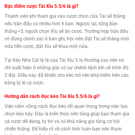
Đặc điểm cược Tài Xỉu 5.5/6 là gì?
Thành viên khi tham gia vào cược chọn cửa Tài sẽ thắng
nếu trận đấu có nhiều hơn 6 bàn. Ngược lại, tổng bàn
thắng <5, người chọn Xỉu sẽ ăn cược. Trường hợp trận đấu
có đúng chính xác 6 bàn ghi, hội viên đặt Tài sẽ thắng một
nửa tiền cược, đặt Xỉu sẽ thua một nửa.
Tại Kèo Nhà Cái tỷ lệ của Tài Xỉu 5.⅚ thường cao nên nó
chỉ xuất hiện ở những giải có sự chênh lệch lớn về trình độ
2 đội. Điều này đã khiến cho kèo trở nên khá hiếm trên các
bảng tỷ lệ cá cược.
Hướng dẫn cách đọc kèo Tài Xỉu 5.5/6 là gì?
Việc nắm vững cách đọc kèo rất quan trọng trong việc lựa
chọn kèo này. Đây là kiến thức nền tảng giúp bạn tham gia
cá cược dễ dàng, tự tin và có khả năng gia tăng cơ hội
chiến thắng. Để hiểu rõ về cách tính toán bạn nên tham