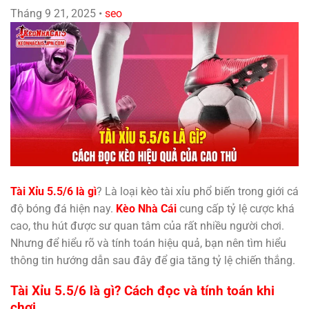
Tháng 9 21, 2025
•
seo
Tài Xỉu 5.5/6 là gì
?
Là loại kèo tài xỉu phổ biến trong giới cá
độ bóng đá hiện nay.
Kèo Nhà Cái
cung cấp tỷ lệ cược khá
cao, thu hút được sư quan tâm của rất nhiều người chơi.
Nhưng để hiểu rõ và tính toán hiệu quả, bạn nên tìm hiểu
thông tin hướng dẫn sau đây để gia tăng tỷ lệ chiến thắng.
Tài Xỉu 5.5/6 là gì? Cách đọc và tính toán khi
chơi