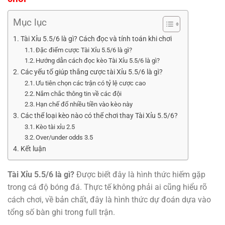
Mục lục
Tài Xỉu 5.5/6 là gì? Cách đọc và tính toán khi chơi
Đặc điểm cược Tài Xỉu 5.5/6 là gì?
Hướng dẫn cách đọc kèo Tài Xỉu 5.5/6 là gì?
Các yếu tố giúp thắng cược tài Xỉu 5.5/6 là gì?
Ưu tiên chọn các trận có tỷ lệ cược cao
Nắm chắc thông tin về các đội
Hạn chế đổ nhiều tiền vào kèo này
Các thể loại kèo nào có thể chơi thay Tài Xỉu 5.5/6?
Kèo tài xỉu 2.5
Over/under odds 3.5
Kết luận
Tài Xỉu 5.5/6 là gì?
Được biết đây là hình thức hiếm gặp
trong cá độ bóng đá. Thực tế không phải ai cũng hiểu rõ
cách chơi, về bản chất, đây là hình thức dự đoán dựa vào
tổng số bàn ghi trong full trận.