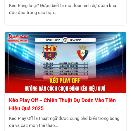
Kèo Rung là gì? Được biết là một loại hình dự đoán khá
độc đáo trong các trận…
Kèo Play Off – Chiến Thuật Dự Đoán Vào Tiền
Hiệu Quả 2025
Kèo Play Off là thuật ngữ được dùng phổ biến trong bóng
đá và các môn thể thao…