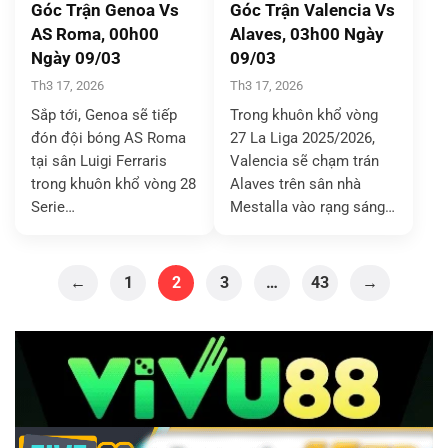
Góc Trận Genoa Vs
Góc Trận Valencia Vs
AS Roma, 00h00
Alaves, 03h00 Ngày
Ngày 09/03
09/03
Th3 17, 2026
Th3 17, 2026
Sắp tới, Genoa sẽ tiếp
Trong khuôn khổ vòng
đón đội bóng AS Roma
27 La Liga 2025/2026,
tại sân Luigi Ferraris
Valencia sẽ chạm trán
trong khuôn khổ vòng 28
Alaves trên sân nhà
Serie…
Mestalla vào rạng sáng…
Phân
←
1
2
3
…
43
→
trang
bài
viết