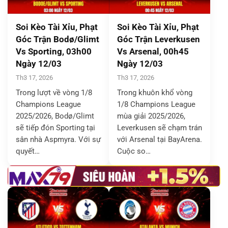
Soi Kèo Tài Xỉu, Phạt
Soi Kèo Tài Xỉu, Phạt
Góc Trận Bodø/Glimt
Góc Trận Leverkusen
Vs Sporting, 03h00
Vs Arsenal, 00h45
Ngày 12/03
Ngày 12/03
Th3 17, 2026
Th3 17, 2026
Trong lượt về vòng 1/8
Trong khuôn khổ vòng
Champions League
1/8 Champions League
2025/2026, Bodø/Glimt
mùa giải 2025/2026,
sẽ tiếp đón Sporting tại
Leverkusen sẽ chạm trán
sân nhà Aspmyra. Với sự
với Arsenal tại BayArena.
quyết…
Cuộc so…