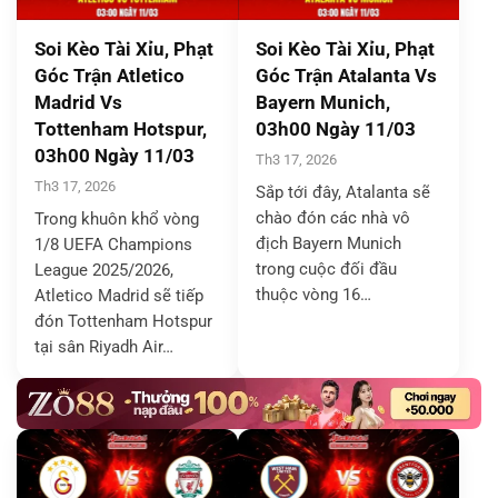
Soi Kèo Tài Xỉu, Phạt
Soi Kèo Tài Xỉu, Phạt
Góc Trận Atletico
Góc Trận Atalanta Vs
Madrid Vs
Bayern Munich,
Tottenham Hotspur,
03h00 Ngày 11/03
03h00 Ngày 11/03
Th3 17, 2026
Th3 17, 2026
Sắp tới đây, Atalanta sẽ
chào đón các nhà vô
Trong khuôn khổ vòng
địch Bayern Munich
1/8 UEFA Champions
trong cuộc đối đầu
League 2025/2026,
thuộc vòng 16…
Atletico Madrid sẽ tiếp
đón Tottenham Hotspur
tại sân Riyadh Air…