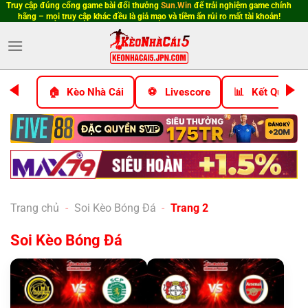
Truy cập đúng cổng game bài đổi thưởng
Sun.Win
để trải nghiệm game chính
Bỏ
hãng – mọi truy cập khác đều là giả mạo và tiềm ẩn rủi ro mất tài khoản!
qua
nội
dung
Kèo Nhà Cái
Livescore
Kết Quả Bó
Trang chủ
-
Soi Kèo Bóng Đá
-
Trang 2
Soi Kèo Bóng Đá