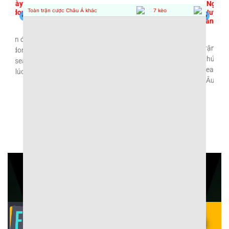
y
Barcelona, 01h45
Ngày 31/07: Khải
Toàn trận cược Châu Á khác
7
kèo
ên
Ngày 01/08: Độc Chiêu
Huyền Tại Luz, Đại
Hiện tại, lượng truy cập hàng tháng đã vượt
Hansi Flick Ra Mắt
Bàng Lật Ngược Thế
Cờ
mốc 1,2 triệu, phản ánh rõ rệt về mức độ phổ
by
Birmingham City vs
biến. Con số này dự kiến tiếp tục tăng mạnh
Trận lượt về vòng loại
iữa
Barcelona vào lúc
trong năm 2026 nhờ việc mở rộng dữ liệu đa
thứ hai Champions
ham
01h45 ngày
quốc gia.
League cúp C1 châu
..
01/08/2026 đang hâm
Âu giữa Benfica...
nóng bầu không khí...
Tổng hợp các danh mục có tại
chuyên trang Kèo Nhà Cái
Người dùng thường mong muốn tìm toàn bộ
dữ liệu tại một nơi thay vì phải di chuyển
qua nhiều kênh khác nhau. Chính vì thế,
Kèo
Nhà Cái
đã xây dựng hệ thống danh mục
riêng biệt, mỗi phần đáp ứng một nhu cầu
cụ thể. Nội dung sau sẽ giới thiệu chi tiết
từng danh mục nổi bật để bạn dễ hình dung
hơn.