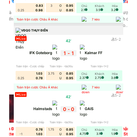
Tiền Hiệu Quả
Hay Đếm Tiền Đã Tay
0.83
3
O
0.95
Chủ
Khách
Hòa
2.1
3.5
3.2
0.25
0.98
U
0.85
à
Kèo trên kèo dưới là
Kèo Rung là gì? Được
ến
một thuật ngữ trong
biết là một loại hình dự
Toàn trận cược Châu Á khác
7
kèo
cá cược bóng đá quen
đoán khá độc đáo...
VĐQG THỤY ĐIỂN
Cái nhìn khái quát về chuyên trang Kèo Nhà
thuộc...
Cái
Live
5
-
2
42
'
1
-
1
IFK Goteborg
Kalmar FF
Không dừng lại ở việc cập nhật dữ liệu,
chuyên trang còn định hình sứ mệnh mang
Toàn trận -Cược chấp
Toàn trận- -tài/Xỉu
Toàn trận-1x2
đến đến trải nghiệm phân tích bóng đá minh
1.03
3.75
O
0.85
Chủ
Khách
Hòa
NHẬN ĐỊNH KÈO BÓNG ĐÁ
2.37
2.75
3.6
0.25
0.78
U
0.95
bạch. Đội ngũ chuyên gia giàu kinh nghiệm
cung cấp nhiều góc nhìn chiến thuật, giúp
Toàn trận cược Châu Á khác
7
kèo
bet thủ dễ dàng đánh giá tình hình. Nhờ vậy,
Live
5
-
2
42
'
website tạo nên cầu nối giữa niềm đam mê
0
-
0
Halmstads
GAIS
bóng đá và nhu cầu tìm hiểu thực tiễn.
Bên
cạnh đó, hệ thống vận hành dưới giấy phép
Toàn trận -Cược chấp
Toàn trận- -tài/Xỉu
Toàn trận-1x2
quốc tế hợp pháp, đảm bảo tính minh bạch
 Vs
Nhận Định
Nhận Định Benfica Vs
0.78
1.75
O
0.85
Chủ
Khách
Hòa
lẫn uy tín toàn diện.
5
Birmingham City Vs
St. Gallen, 02h00
4.75
3.1
1.9
-1
1.03
U
0.95