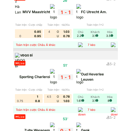
26
'
1
-
1
MVV Maastricht
FC Utrecht Am.
Toàn trận -Cược chấp
Toàn trận- -tài/Xỉu
Toàn trận-1x2
0.85
4
O
1.03
Chủ
Khách
Hòa
2.2
3.1
3.5
0
0.95
U
0.78
Toàn trận cược Châu Á khác
7
kèo
VĐQG BỈ
Live
5
-
2
51
'
Oud Heverlee
1
-
1
Sporting Charleroi
Leuven
Toàn trận -Cược chấp
Toàn trận- -tài/Xỉu
Toàn trận-1x2
1
4.5
O
0.78
Chủ
Khách
Hòa
1.61
3.1
8
0.75
0.8
U
1.03
Toàn trận cược Châu Á khác
7
kèo
Live
5
-
2
53
'
0
-
1
Zulte Waregem
Genk