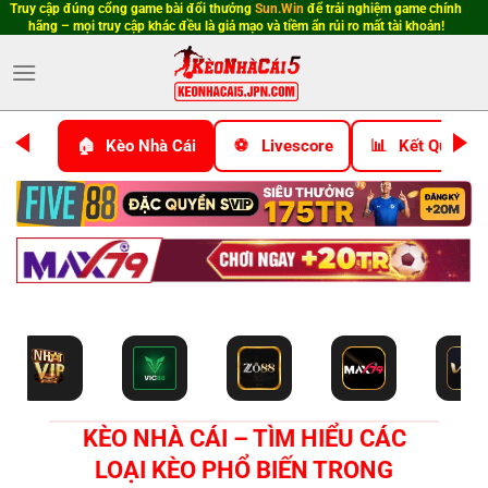
Truy cập đúng cổng game bài đổi thưởng
Sun.Win
để trải nghiệm game chính
Bỏ
hãng – mọi truy cập khác đều là giả mạo và tiềm ẩn rủi ro mất tài khoản!
qua
nội
dung
Kèo Nhà Cái
Livescore
Kết Quả Bó
KÈO NHÀ CÁI – TÌM HIỂU CÁC
LOẠI KÈO PHỔ BIẾN TRONG