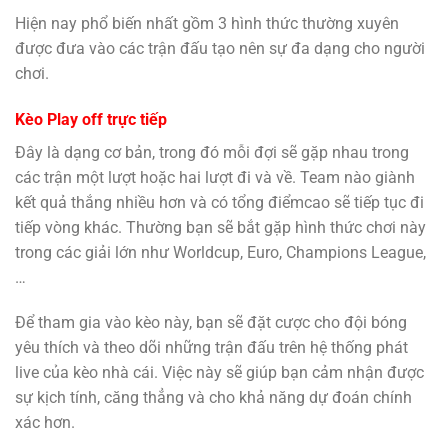
Hiện nay phổ biến nhất gồm 3 hình thức thường xuyên
được đưa vào các trận đấu tạo nên sự đa dạng cho người
chơi.
Kèo Play off trực tiếp
Đây là dạng cơ bản, trong đó mỗi đợi sẽ gặp nhau trong
các trận một lượt hoặc hai lượt đi và về. Team nào giành
kết quả thắng nhiều hơn và có tổng điểmcao sẽ tiếp tục đi
tiếp vòng khác. Thường bạn sẽ bắt gặp hình thức chơi này
trong các giải lớn như Worldcup, Euro, Champions League,
…
Để tham gia vào kèo này, bạn sẽ đặt cược cho đội bóng
yêu thích và theo dõi những trận đấu trên hệ thống phát
live của kèo nhà cái. Việc này sẽ giúp bạn cảm nhận được
sự kịch tính, căng thẳng và cho khả năng dự đoán chính
xác hơn.