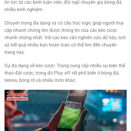
tin tức từ các bình luận viên, đội ngũ chuyên gia bóng đá
nhiều kinh nghiệm.
Chuyên trang đa dạng và có cấu trúc logic giúp người truy
cập nhanh chóng tìm được thông tin của các kèo cược
nhanh chóng nhất. Với các kèo cần nghiên cứu dữ liệu, lịch
sử kết quả nhiều bạn hoàn toàn có thể tìm đến chuyên
trang này.
Sự đa dạng về kèo cược: Trang cung cấp nhiều sự kiện thể
thao đặt cược, trong đó Play off rất phổ biến ở bóng đá,
tennis, bóng rổ và nhiều môn khác.