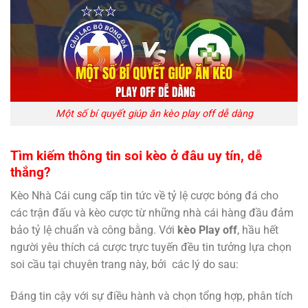
Một số bí quyết giúp ăn kèo play off dễ dàng
Tìm kiếm thông tin soi kèo ở đâu uy tín, dễ
thắng?
Kèo Nhà Cái cung cấp tin tức về tỷ lệ cược bóng đá cho
các trận đấu và kèo cược từ những nhà cái hàng đầu đảm
bảo tỷ lệ chuẩn và công bằng. Với
kèo Play off
, hầu hết
người yêu thích cá cược trực tuyến đều tin tưởng lựa chọn
soi cầu tại chuyên trang này, bởi các lý do sau:
Đáng tin cậy với sự điều hành và chọn tổng hợp, phân tích