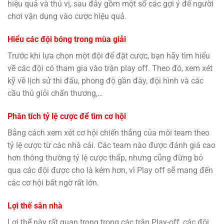
hiệu quả và thú vị, sau đây gồm một số các gợi ý để người
chơi vận dụng vào cược hiệu quả.
Hiểu các đội bóng trong mùa giải
Trước khi lựa chọn một đội để đặt cược, bạn hãy tìm hiểu
về các đội có tham gia vào trận play off. Theo đó, xem xét
kỹ về lịch sử thi đấu, phong độ gần đây, đội hình và các
cầu thủ giỏi chấn thương,…
Phân tích tỷ lệ cược để tìm cơ hội
Bằng cách xem xét cơ hội chiến thắng của môi team theo
tỷ lệ cược từ các nhà cái. Các team nào được đánh giá cao
hơn thông thường tỷ lệ cược thấp, nhưng cũng đừng bỏ
qua các đội được cho là kém hơn, vì Play off sẽ mang đến
các cơ hội bất ngờ rất lớn.
Lợi thế sân nhà
Lợi thế này rất quan trọng trong các trận Play-off, các đội