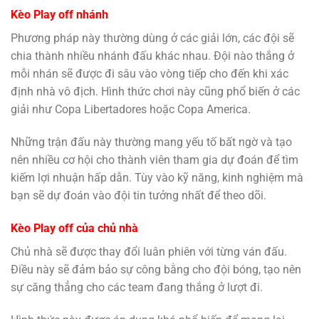
Kèo Play off nhánh
Phương pháp này thường dùng ở các giải lớn, các đội sẽ
chia thành nhiều nhánh đấu khác nhau. Đội nào thắng ở
mỗi nhán sẽ được đi sâu vào vòng tiếp cho đến khi xác
định nhà vô địch. Hình thức chơi này cũng phổ biến ở các
giải như Copa Libertadores hoặc Copa America.
Những trận đấu này thường mang yếu tố bất ngờ và tạo
nên nhiều cơ hội cho thành viên tham gia dự đoán để tìm
kiếm lợi nhuận hấp dẫn. Tùy vào kỹ năng, kinh nghiệm mà
bạn sẽ dự đoán vào đội tin tưởng nhất để theo dõi.
Kèo Play off của chủ nhà
Chủ nhà sẽ được thay đổi luân phiên với từng ván đấu.
Điều này sẽ đảm bảo sự công bằng cho đội bóng, tạo nên
sự căng thẳng cho các team đang thắng ở lượt đi.