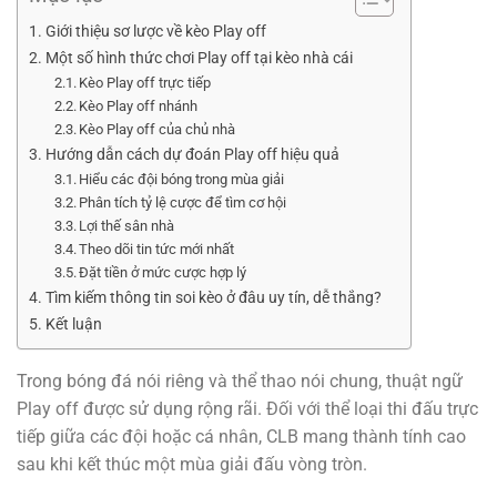
Giới thiệu sơ lược về kèo Play off
Một số hình thức chơi Play off tại kèo nhà cái
Kèo Play off trực tiếp
Kèo Play off nhánh
Kèo Play off của chủ nhà
Hướng dẫn cách dự đoán Play off hiệu quả
Hiểu các đội bóng trong mùa giải
Phân tích tỷ lệ cược để tìm cơ hội
Lợi thế sân nhà
Theo dõi tin tức mới nhất
Đặt tiền ở mức cược hợp lý
Tìm kiếm thông tin soi kèo ở đâu uy tín, dễ thắng?
Kết luận
Trong bóng đá nói riêng và thể thao nói chung, thuật ngữ
Play off được sử dụng rộng rãi. Đối với thể loại thi đấu trực
tiếp giữa các đội hoặc cá nhân, CLB mang thành tính cao
sau khi kết thúc một mùa giải đấu vòng tròn.