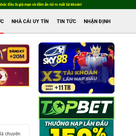
ác đều là giả mạo và tiềm ẩn rủi ro mất tài khoản!
ỢC
NHÀ CÁI UY TÍN
TIN TỨC
NHẬN ĐỊNH
là chuyên