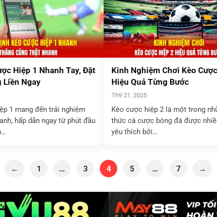
ược Hiệp 1 Nhanh Tay, Đặt
Kinh Nghiệm Chơi Kèo Cược
 Liền Ngay
Hiệu Quả Từng Bước
Th9 21, 2025
ệp 1 mang đến trải nghiệm
Kèo cược hiệp 2 là một trong nh
anh, hấp dẫn ngay từ phút đầu
thức cá cược bóng đá được nhiề
n…
yêu thích bởi…
←
1
…
3
4
5
…
7
→