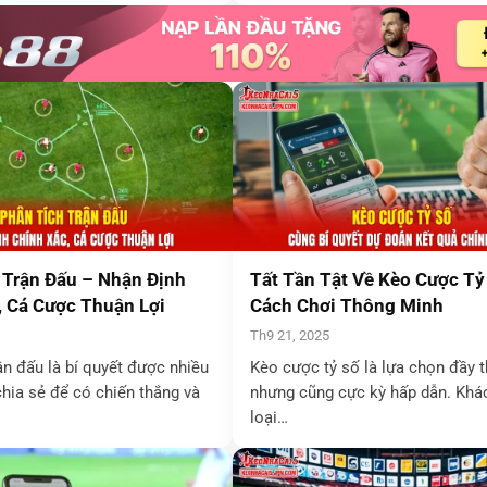
 Trận Đấu – Nhận Định
Tất Tần Tật Về Kèo Cược Tỷ
, Cá Cược Thuận Lợi
Cách Chơi Thông Minh
Th9 21, 2025
ận đấu là bí quyết được nhiều
Kèo cược tỷ số là lựa chọn đầy 
chia sẻ để có chiến thắng và
nhưng cũng cực kỳ hấp dẫn. Khác
loại…