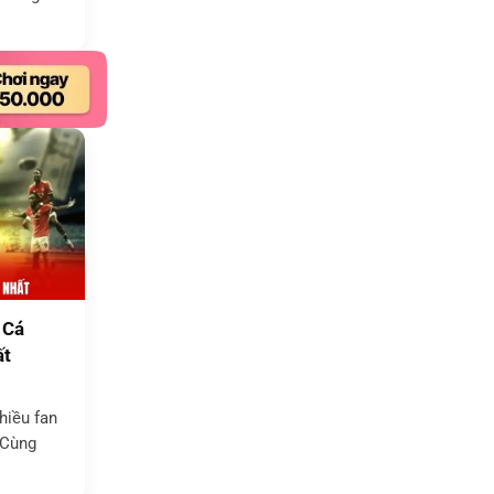
 Cá
ất
hiều fan
 Cùng