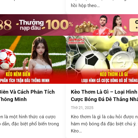
hồi hộp theo…
iên Và Cách Phân Tích
Kèo Thơm Là Gì – Loại Hình
Thông Minh
Cược Bóng Đá Dễ Thắng Nh
Th9 21, 2025
n là một hình thức cá cược
Kèo thơm là gì là câu hỏi được n
 dẫn, đặc biệt phổ biến trong
hâm mộ bóng đá đặc biệt chú ý.
Kèo…