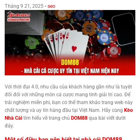
Tháng 9 21, 2025
•
seo
Với thời đại 4.0, nhu cầu của khách hàng gần như là tuyệt
đối đối với những môn cá cược mang tính giải trí cao. Để
trải nghiệm miễn phí, bạn có thể tham khảo trang web này
chất lượng và uy tín hàng đầu tại Việt Nam. Hãy cùng
Kèo
Nhà Cái
tìm hiểu về trang chủ
DOM88
qua bài viết dưới
đây.
Một số điều bạn nên biết tại nhà cái DOM88