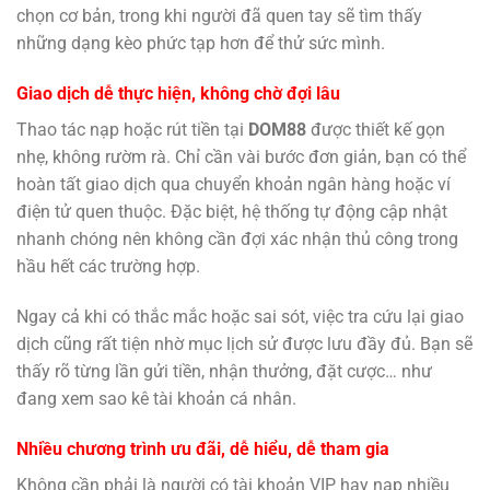
chọn cơ bản, trong khi người đã quen tay sẽ tìm thấy
những dạng kèo phức tạp hơn để thử sức mình.
Giao dịch dễ thực hiện, không chờ đợi lâu
Thao tác nạp hoặc rút tiền tại
DOM88
được thiết kế gọn
nhẹ, không rườm rà. Chỉ cần vài bước đơn giản, bạn có thể
hoàn tất giao dịch qua chuyển khoản ngân hàng hoặc ví
điện tử quen thuộc. Đặc biệt, hệ thống tự động cập nhật
nhanh chóng nên không cần đợi xác nhận thủ công trong
hầu hết các trường hợp.
Ngay cả khi có thắc mắc hoặc sai sót, việc tra cứu lại giao
dịch cũng rất tiện nhờ mục lịch sử được lưu đầy đủ. Bạn sẽ
thấy rõ từng lần gửi tiền, nhận thưởng, đặt cược… như
đang xem sao kê tài khoản cá nhân.
Nhiều chương trình ưu đãi, dễ hiểu, dễ tham gia
Không cần phải là người có tài khoản VIP hay nạp nhiều