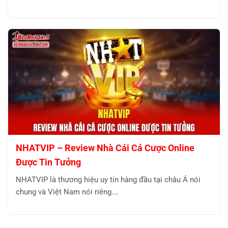
NHATVIP – Review Nhà Cái Cá Cược Online
Được Tin Tưởng
NHATVIP là thương hiệu uy tín hàng đầu tại châu Á nói
chung và Việt Nam nói riêng.…