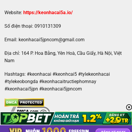
Website:
https://keonhacai5a.io/
Số điện thoại: 0910131309
Email:
keonhacai5jpncom@gmail.com
Địa chỉ: 164 P. Hoa Bằng, Yên Hoà, Cầu Giấy, Hà Nội, Việt
Nam
Hashtags:
#keonhacai #keonhcai5 #tylekeonhacai
#tylekeobongda #keonhacaitructiephomnay
#keonhacai5jpn #keonhacai5jpncom