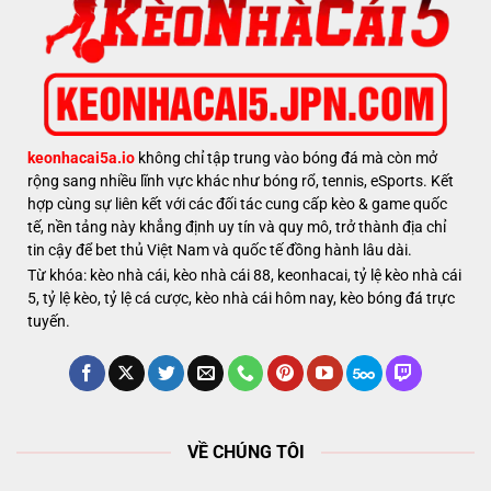
keonhacai5a.io
không chỉ tập trung vào bóng đá mà còn mở
rộng sang nhiều lĩnh vực khác như bóng rổ, tennis, eSports. Kết
hợp cùng sự liên kết với các đối tác cung cấp kèo & game quốc
tế, nền tảng này khẳng định uy tín và quy mô, trở thành địa chỉ
tin cậy để bet thủ Việt Nam và quốc tế đồng hành lâu dài.
Từ khóa: kèo nhà cái, kèo nhà cái 88, keonhacai, tỷ lệ kèo nhà cái
5, tỷ lệ kèo, tỷ lệ cá cược, kèo nhà cái hôm nay, kèo bóng đá trực
tuyến.
VỀ CHÚNG TÔI