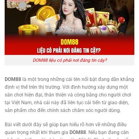
DOM88 liệu có phải nơi đáng tin cậy?
DOM88
là một trong những cái tên nổi bật đang dần khẳng
định vị thế trên thị trường. Với định hướng xây dựng một
sân chơi hiện đại, thân thiện và công bằng cho người chơi
tại Việt Nam, nhà cái này đã liên tục cải tiến từ giao diện,
sản phẩm cho đến chính sách chăm sóc người dùng.
Bài viết dưới đây sẽ giúp bạn hiểu rõ hơn về những điều
quan trọng nhất khi tham gia
DOM88
. Nếu bạn đang cân